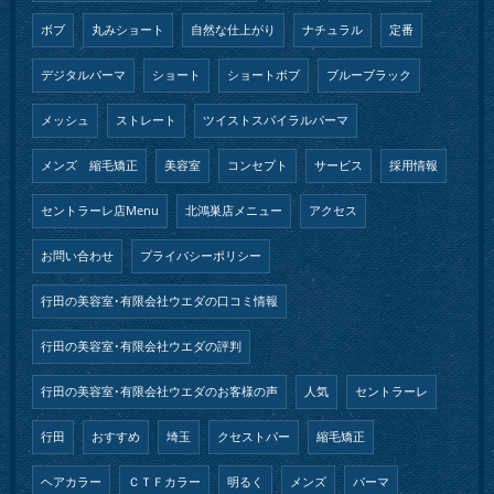
ボブ
丸みショート
自然な仕上がり
ナチュラル
定番
デジタルパーマ
ショート
ショートボブ
ブルーブラック
メッシュ
ストレート
ツイストスパイラルパーマ
メンズ 縮毛矯正
美容室
コンセプト
サービス
採用情報
セントラーレ店Menu
北鴻巣店メニュー
アクセス
お問い合わせ
プライバシーポリシー
行田の美容室･有限会社ウエダの口コミ情報
行田の美容室･有限会社ウエダの評判
行田の美容室･有限会社ウエダのお客様の声
人気
セントラーレ
行田
おすすめ
埼玉
クセストパー
縮毛矯正
ヘアカラー
ＣＴＦカラー
明るく
メンズ
パーマ