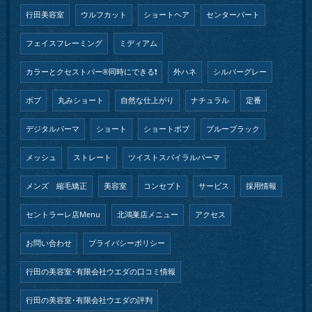
行田美容室
ウルフカット
ショートヘア
センターパート
フェイスフレーミング
ミディアム
カラーとクセストパー®︎同時にできる❗️
外ハネ
シルバーグレー
ボブ
丸みショート
自然な仕上がり
ナチュラル
定番
デジタルパーマ
ショート
ショートボブ
ブルーブラック
メッシュ
ストレート
ツイストスパイラルパーマ
メンズ 縮毛矯正
美容室
コンセプト
サービス
採用情報
セントラーレ店Menu
北鴻巣店メニュー
アクセス
お問い合わせ
プライバシーポリシー
行田の美容室･有限会社ウエダの口コミ情報
行田の美容室･有限会社ウエダの評判