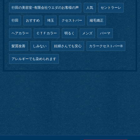
行田の美容室･有限会社ウエダのお客様の声
人気
セントラーレ
行田
おすすめ
埼玉
クセストパー
縮毛矯正
ヘアカラー
ＣＴＦカラー
明るく
メンズ
パーマ
髪質改善
しみない
妊婦さんでも安心
カラークセストパー®︎
アレルギーでも染められます