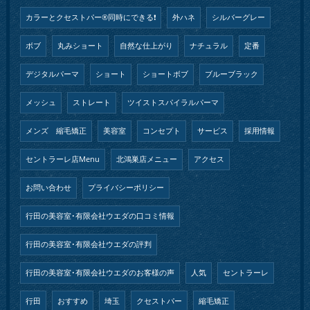
カラーとクセストパー®︎同時にできる❗️
外ハネ
シルバーグレー
ボブ
丸みショート
自然な仕上がり
ナチュラル
定番
デジタルパーマ
ショート
ショートボブ
ブルーブラック
メッシュ
ストレート
ツイストスパイラルパーマ
メンズ 縮毛矯正
美容室
コンセプト
サービス
採用情報
セントラーレ店Menu
北鴻巣店メニュー
アクセス
お問い合わせ
プライバシーポリシー
行田の美容室･有限会社ウエダの口コミ情報
行田の美容室･有限会社ウエダの評判
行田の美容室･有限会社ウエダのお客様の声
人気
セントラーレ
行田
おすすめ
埼玉
クセストパー
縮毛矯正