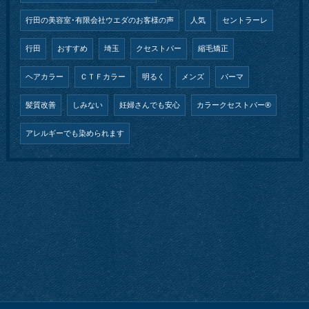
行田の美容室･有限会社ウエダのお客様の声
人気
セントラーレ
行田
おすすめ
埼玉
クセストパー
縮毛矯正
ヘアカラー
ＣＴＦカラー
明るく
メンズ
パーマ
髪質改善
しみない
妊婦さんでも安心
カラークセストパー®︎
アレルギーでも染められます