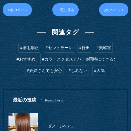
< 前のページ
一覧に戻る
次のページ >
関連タグ
#縮毛矯正
#セントラーレ
#行田
#美容室
#おすすめ
#カラーとクセストパー®︎同時にできる❗️
#妊婦さんでも安心
#しみない
#人気
最近の投稿
Recent Posts
ダメージヘアでも、ツヤツヤの仕上がりになりました。