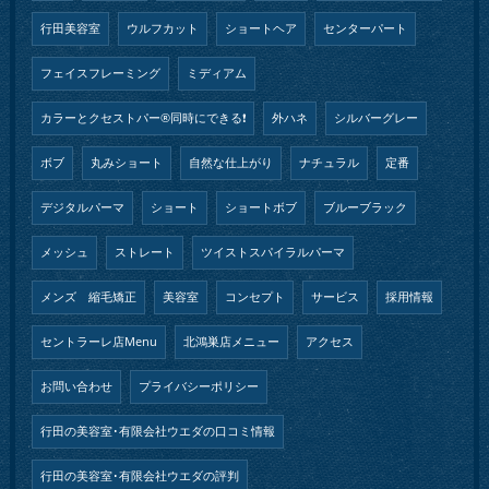
行田美容室
ウルフカット
ショートヘア
センターパート
フェイスフレーミング
ミディアム
カラーとクセストパー®︎同時にできる❗️
外ハネ
シルバーグレー
ボブ
丸みショート
自然な仕上がり
ナチュラル
定番
デジタルパーマ
ショート
ショートボブ
ブルーブラック
メッシュ
ストレート
ツイストスパイラルパーマ
メンズ 縮毛矯正
美容室
コンセプト
サービス
採用情報
セントラーレ店Menu
北鴻巣店メニュー
アクセス
お問い合わせ
プライバシーポリシー
行田の美容室･有限会社ウエダの口コミ情報
行田の美容室･有限会社ウエダの評判