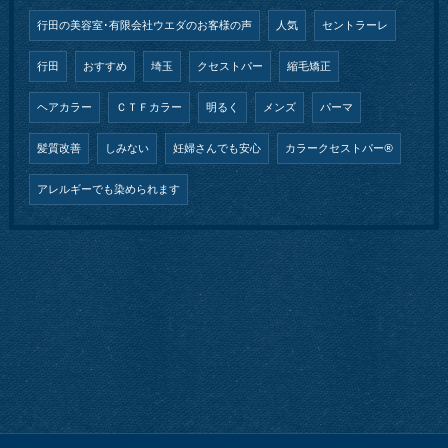
行田の美容室･有限会社ウエダのお客様の声
人気
セントラーレ
行田
おすすめ
埼玉
クセストパー
縮毛矯正
ヘアカラー
ＣＴＦカラー
明るく
メンズ
パーマ
髪質改善
しみない
妊婦さんでも安心
カラークセストパー®︎
アレルギーでも染められます