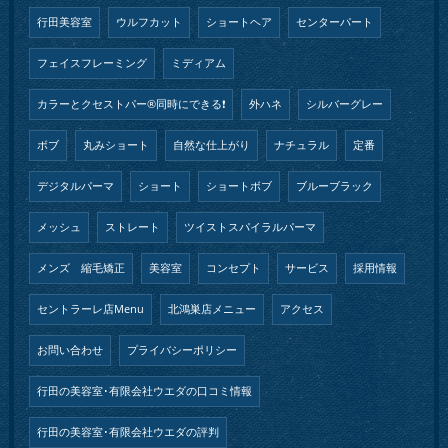
行田美容室
ウルフカット
ショートヘア
センターパート
フェイスフレーミング
ミディアム
カラーとクセストパー®︎同時にできる❗️
外ハネ
シルバーグレー
ボブ
丸みショート
自然な仕上がり
ナチュラル
定番
デジタルパーマ
ショート
ショートボブ
ブルーブラック
メッシュ
ストレート
ツイストスパイラルパーマ
メンズ 縮毛矯正
美容室
コンセプト
サービス
採用情報
セントラーレ店Menu
北鴻巣店メニュー
アクセス
お問い合わせ
プライバシーポリシー
行田の美容室･有限会社ウエダの口コミ情報
行田の美容室･有限会社ウエダの評判