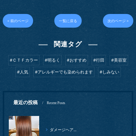
< 前のページ
一覧に戻る
次のページ >
関連タグ
#ＣＴＦカラー
#明るく
#おすすめ
#行田
#美容室
#人気
#アレルギーでも染められます
#しみない
最近の投稿
Recent Posts
ダメージヘアでも、ツヤツヤの仕上がりになりました。