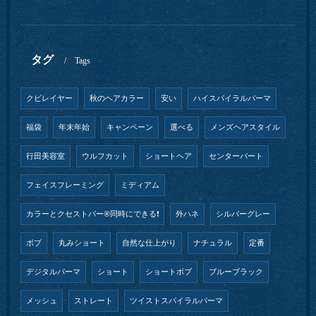
タグ
Tags
クビレイヤー
秋のヘアカラー
安い
ハイスパイラルパーマ
福袋
年末年始
キャンペーン
選べる
メンズヘアスタイル
行田美容室
ウルフカット
ショートヘア
センターパート
フェイスフレーミング
ミディアム
カラーとクセストパー®︎同時にできる❗️
外ハネ
シルバーグレー
ボブ
丸みショート
自然な仕上がり
ナチュラル
定番
デジタルパーマ
ショート
ショートボブ
ブルーブラック
メッシュ
ストレート
ツイストスパイラルパーマ