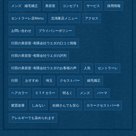
メンズ 縮毛矯正
美容室
コンセプト
サービス
採用情報
セントラーレ店Menu
北鴻巣店メニュー
アクセス
お問い合わせ
プライバシーポリシー
行田の美容室･有限会社ウエダの口コミ情報
行田の美容室･有限会社ウエダの評判
行田の美容室･有限会社ウエダのお客様の声
人気
セントラーレ
行田
おすすめ
埼玉
クセストパー
縮毛矯正
ヘアカラー
ＣＴＦカラー
明るく
メンズ
パーマ
髪質改善
しみない
妊婦さんでも安心
カラークセストパー®︎
アレルギーでも染められます